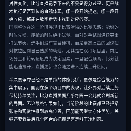
对性变化。比分直播记录下来的不只是得分过程，更是战
术执行是否到位的直观体现，哪一段开始提速，哪一段开
始收缩，都能在数字走势中找到对应答案。
国羽整体在这一阶段展现出比较清晰的比赛思路：能稳的
时候先稳，能抢的时候绝不犹豫。面对对手试图连续突击
打乱节奏，选手们没有盲目硬拼，而是更高质量的回球把
对抗拉回到自己熟悉的轨道。尤其是在双打项目里，前后
场分工和轮转速度成为决定因素，一旦配合顺畅，比分就
能迅速拉开，直播更新也会随之进入连续上升区间。
半决赛争夺已经不是单纯的体能比拼，更像是综合能力的
集中展示。国羽在多个项目中的表现，让外界对后续走势
保持持续关注，比分直播页面几乎每隔一会儿就会刷新新
的局面。无论最终结果如何，当前阶段的比赛都已经把紧
张感和观赏性推到较高位置，国羽能否继续守住优势，关
键还要看最后几个回合的把握是否足够干净利落。