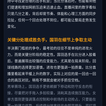
持中寻找更合理的出手机会；当比分落后时，也能看到他
们提速和增加网前压迫来迅速止血。直播间里的数字看似
只是几分之差，背后却是节奏、体能和心理三方面的同步
拉扯，任何一个回合处理不到位，都可能让整局走势发生
变化。
关键分处理成胜负手，国羽在细节上争取主动
半决赛门槛前的争夺，最考验的往往不是单纯的进攻火
力，而是关键分阶段的稳定性。国羽选手在比分进入胶着
后，普遍展现出较强的应变能力，尤其是在局末阶段，回
球线路的选择更加谨慎，进攻也更强调一拍质量。比分直
播里看起来平缓上升的数字，实际上对应的是一回合一回
合的高压对抗，稍有不慎就会被对手抓住空档。
男单赛场上，国羽选手更依赖脚下移动和防守反击的衔
接，尽量把对手拖入多拍较量，消耗其连续施压能力。女
单方面则更强调落点控制和中前场的主动抢占，只要能在
第一拍建立优势，后续得分效率往往会明显提升。双打项