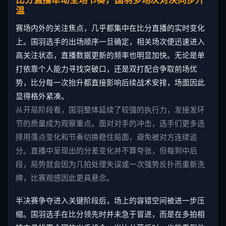
温
赛场内外的关注焦点，几乎都集中在比分直播的实时变化
上。国羽选手的出场顺序一旦确定，相关场次便迅速进入
高关注状态，直播数据更新的频率也明显加快。无论是单
打依靠个人能力寻找突破口，还是双打配合争取前场优
势，比分每一次抬升都直接影响后续战术安排，场面因此
显得格外紧凑。
从开局阶段看，国羽整体延续了较强的执行力，发接发环
节的质量成为观察重点。面对对手的冲击，选手们更多选
择用落点变化和节奏切换稳住局面，避免被对方连续追
分。直播中呈现出的分差变化并不算夸张，但每到中后
段，局势就会因为几拍处理失误或一次强势反扑而重新洗
牌，比赛观感因此更具悬念。
半决赛争夺进入关键阶段后，场上的容错空间被进一步压
缩。国羽选手在比分领先时并未急于冒进，而是在多拍相