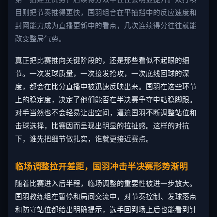
目则把节奏推得更快，国羽组合在平抽挡中的反应速度和
封网能力成为直播更新中的看点，几次连续得分往往就能
改变整局气势。
真正把比赛推向关键阶段的，还是那些看似不起眼的细
节。一次发球质量，一次接发抢攻，一次底线回球的深
度，都会在比分直播中被迅速反映出来。国羽在这些环节
上的稳定度，决定了他们能否在半决赛争夺中站稳脚跟。
对手当然也不会轻易让出空间，逼迫国羽不断调整站位和
击球选择，比赛因而呈现出明显的拉扯感。这样的对抗
下，谁先把细节做扎实，谁就更接近赛点。
临场调整拉开差距，国羽冲击半决赛形势渐明
随着比赛进入后半程，临场调整的重要性被进一步放大。
国羽教练组在暂停和局间交流中，对节奏控制、发球落点
和防守站位都给出明确提示，选手回到场上后也能看到针