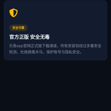
安全可靠
官方正版 安全无毒
乐鱼app官网正式版下载通道，所有安装包经过多重安全
检测，杜绝病毒木马，保护账号与隐私安全。
极致体验
流畅操作 低延迟